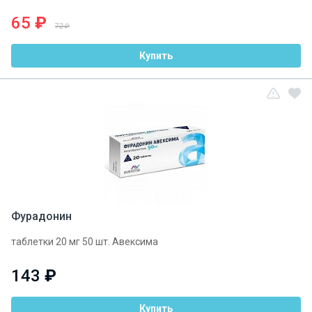
65
₽
72 ₽
Купить
Фурадонин
таблетки 20 мг 50 шт. Авексима
143
₽
Купить