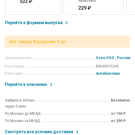
532 ₽
Авексима
229 ₽
Перейти к формам выпуска
все товары Фурадонин, 9 шт.
Производитель
Озон ООО , Россия
Код товара
ВФ-00015242
Категория
Антибиотики
Перейти к описанию
Забрать в аптеке
Бесплатно
через 5 мин.
По Москве до МКАД
от 150 Р
По Москве за МКАД
от 250 Р
Смотреть все условия доставки