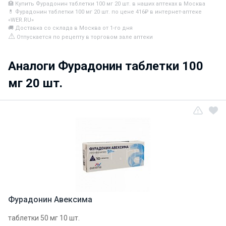
🏥 Купить Фурадонин таблетки 100 мг 20 шт. в наших аптеках в Москва
💊 Фурадонин таблетки 100 мг 20 шт. по цене 416₽ в интернет-аптеке
«WER.RU»
🚚 Доставка со склада в Москва от 1-го дня
⚠
Отпускается по рецепту в торговом зале аптеки
Аналоги Фурадонин таблетки 100
мг 20 шт.
Фурадонин Авексима
таблетки 50 мг 10 шт.