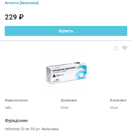
Avexima [Авексима]
229 ₽
Купить
Форма выпуска:
Дозировка:
В упаковке:
табл.
50 мг
20 шт.
Фурадонин
таблетки 20 мг 50 шт. Авексима