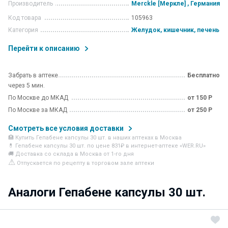
Производитель
Merckle [Меркле] , Германия
Код товара
105963
Категория
Желудок, кишечник, печень
Перейти к описанию
Забрать в аптеке
Бесплатно
через 5 мин.
По Москве до МКАД
от 150 Р
По Москве за МКАД
от 250 Р
Смотреть все условия доставки
🏥 Купить Гепабене капсулы 30 шт. в наших аптеках в Москва
💊 Гепабене капсулы 30 шт. по цене 831₽ в интернет-аптеке «WER.RU»
🚚 Доставка со склада в Москва от 1-го дня
⚠
Отпускается по рецепту в торговом зале аптеки
Аналоги Гепабене капсулы 30 шт.