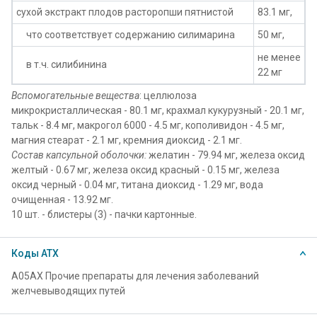
сухой экстракт плодов расторопши пятнистой
83.1 мг,
что соответствует содержанию силимарина
50 мг,
не менее
в т.ч. силибинина
22 мг
Вспомогательные вещества
: целлюлоза
микрокристаллическая - 80.1 мг, крахмал кукурузный - 20.1 мг,
тальк - 8.4 мг, макрогол 6000 - 4.5 мг, кополивидон - 4.5 мг,
магния стеарат - 2.1 мг, кремния диоксид - 2.1 мг.
Состав капсульной оболочки:
желатин - 79.94 мг, железа оксид
желтый - 0.67 мг, железа оксид красный - 0.15 мг, железа
оксид черный - 0.04 мг, титана диоксид - 1.29 мг, вода
очищенная - 13.92 мг.
10 шт. - блистеры (3) - пачки картонные.
Коды АТХ
A05AX Прочие препараты для лечения заболеваний
желчевыводящих путей