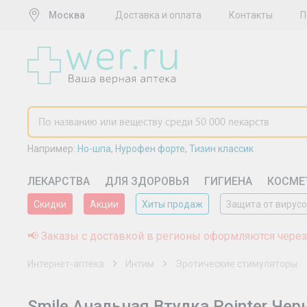
Москва
Доставка и оплата
Контакты
П
Например:
Но-шпа
,
Нурофен форте
,
Тизин классик
ЛЕКАРСТВА
ДЛЯ ЗДОРОВЬЯ
ГИГИЕНА
КОСМЕ
Скидки
Акции
Хиты продаж
Защита от вирус
📢 Заказы с доставкой в регионы оформляются через
Интернет-аптека
Интим
Эротические стимуляторы
Smile Анальная Втулка Pointer Чер