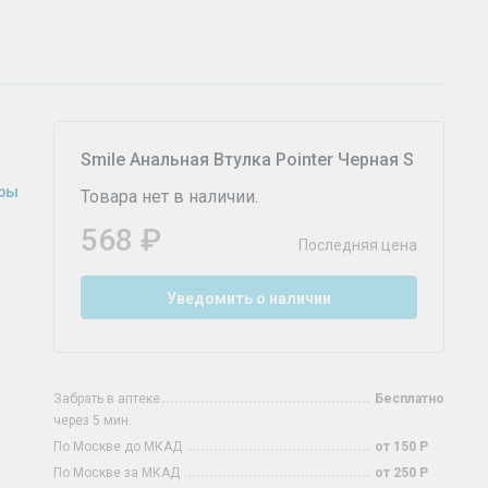
Smile Анальная Втулка Pointer Черная S
оры
Товара нет в наличии.
568 ₽
Последняя цена
Уведомить о наличии
Забрать в аптеке
Бесплатно
через 5 мин.
По Москве до МКАД
от 150 Р
По Москве за МКАД
от 250 Р