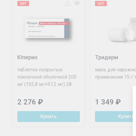
ХИТ
ХИТ
Юперио
Тридерм
таблетки покрытые
мазь для наружн
пленочной оболочкой 200
применения 15 г 
мг (102,8 мг+97,2 мг) 28
шт.
2 276
₽
1 349
₽
Купить
Купить