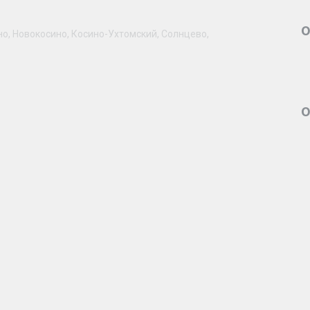
о
но, Новокосино, Косино-Ухтомский, Солнцево,
о