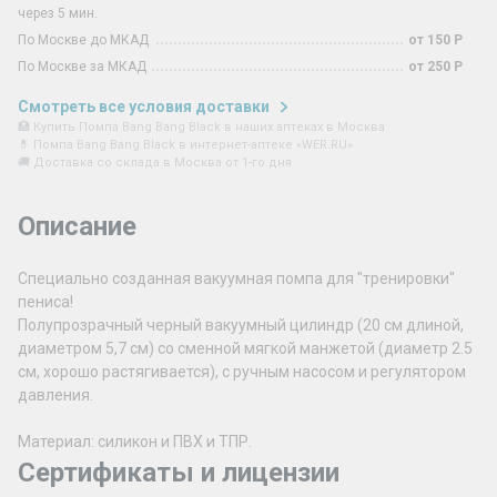
через 5 мин.
По Москве до МКАД
от 150 Р
По Москве за МКАД
от 250 Р
Смотреть все условия доставки
🏥 Купить Помпа Bang Bang Black в наших аптеках в Москва
💊 Помпа Bang Bang Black в интернет-аптеке «WER.RU»
🚚 Доставка со склада в Москва от 1-го дня
Описание
Специально созданная вакуумная помпа для "тренировки"
пениса!
Полупрозрачный черный вакуумный цилиндр (20 см длиной,
диаметром 5,7 см) со сменной мягкой манжетой (диаметр 2.5
см, хорошо растягивается), с ручным насосом и регулятором
давления.
Материал: силикон и ПВХ и ТПР.
Сертификаты и лицензии