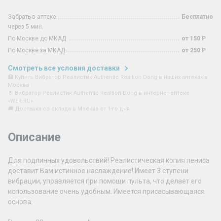
Забрать в аптеке
Бесплатно
через 5 мин.
По Москве до МКАД
от 150 Р
По Москве за МКАД
от 250 Р
Смотреть все условия доставки
🏥 Купить Вибратор Реалистик Authentic Realtion Dong в наших аптеках в
Москва
💊 Вибратор Реалистик Authentic Realtion Dong в интернет-аптеке
«WER.RU»
🚚 Доставка со склада в Москва от 1-го дня
Описание
Для подлинных удовольствий! Реалистическая копия пениса
доставит Вам истинное наслаждение! Имеет 3 ступени
вибрации, управляется при помощи пульта, что делает его
использование очень удобным. Имеется присасывающаяся
основа.