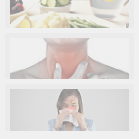
Как и сколько денег можно получить по
больничному листу
Диета 7 стол при заболеваниях почек (острый и
хронический нефриты)
Ларингит: все о ларингите и его лечении. Как
спасти свой голос.