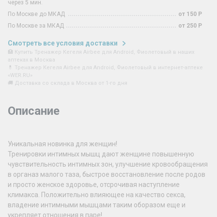
через 5 мин.
По Москве до МКАД
от 150 Р
По Москве за МКАД
от 250 Р
Смотреть все условия доставки
🏥 Купить Тренажер Кегеля Airbee для Android, Фиолетовый в наших
аптеках в Москва
💊 Тренажер Кегеля Airbee для Android, Фиолетовый в интернет-аптеке
«WER.RU»
🚚 Доставка со склада в Москва от 1-го дня
Описание
Уникальная новинка для женщин!
Тренировки интимных мышц дают женщине повышенную
чувствительность интимных зон, улучшение кровообращения
в органаз малого таза, быстрое восстановление после родов
и просто женское здоровье, отсрочивая наступление
климакса. Положительно влияющее на качество секса,
владение интимными мышцами таким оборазом еще и
укрепляет отношения в паре!