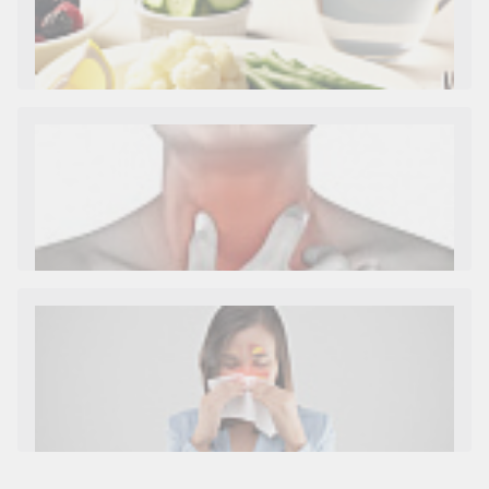
Как и сколько денег можно получить по
больничному листу
Диета 7 стол при заболеваниях почек (острый и
хронический нефриты)
Ларингит: все о ларингите и его лечении. Как
спасти свой голос.