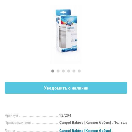
Уведомить о наличии
Артикул
12/204
Производитель
Canpol Babies [Канпол бэбис] , Польша
Бренд
Canpol Babies [Канпол бэбис]