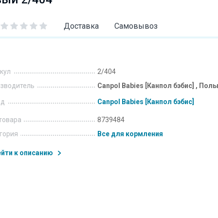
Доставка
Самовывоз
кул
2/404
зводитель
Canpol Babies [Канпол бэбис] , Пол
нд
Canpol Babies [Канпол бэбис]
товара
8739484
гория
Все для кормления
йти к описанию