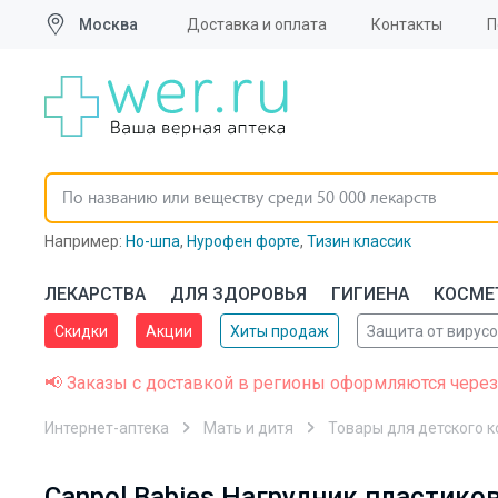
Москва
Доставка и оплата
Контакты
П
Например:
Но-шпа
,
Нурофен форте
,
Тизин классик
ЛЕКАРСТВА
ДЛЯ ЗДОРОВЬЯ
ГИГИЕНА
КОСМЕ
Скидки
Акции
Хиты продаж
Защита от вирус
📢 Заказы с доставкой в регионы оформляются через
Интернет-аптека
Мать и дитя
Товары для детского 
Canpol Babies Нагрудник пластико