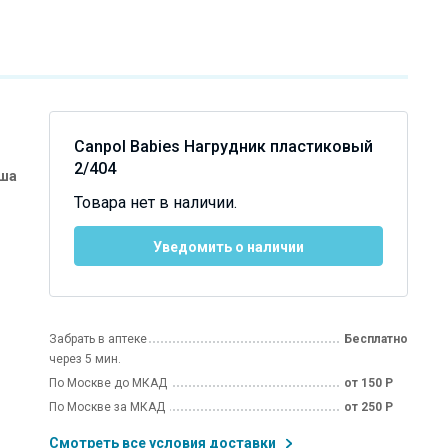
Canpol Babies Нагрудник пластиковый
2/404
ьша
Товара нет в наличии.
Уведомить о наличии
Забрать в аптеке
Бесплатно
через 5 мин.
По Москве до МКАД
от 150 Р
По Москве за МКАД
от 250 Р
Смотреть все условия доставки