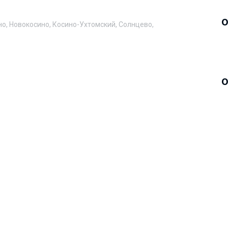
о
но, Новокосино, Косино-Ухтомский, Солнцево,
о