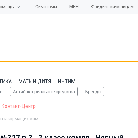
омощь
Симптомы
МНН
Юридическим лицам
ТИКА
МАТЬ И ДИТЯ
ИНТИМ
ов
Антибактериальные средства
Бренды
 Контакт-Центр
ых и кормящих мам
-327 р.3 , 2 класс компр., Черный