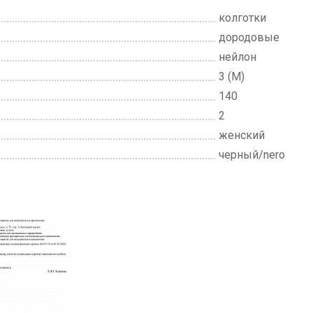
колготки
дородовые
нейлон
3 (M)
140
2
женский
черный/nero