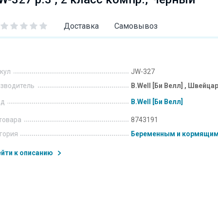
Доставка
Самовывоз
кул
JW-327
зводитель
B.Well [Би Велл] , Швейца
нд
B.Well [Би Велл]
товара
8743191
гория
Беременным и кормящи
йти к описанию