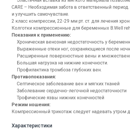
Эластичная вставка из мягкого материала позволя
CARE – Необходимая забота в ответственный период
и улучшить самочувствие.
2 класс компрессии, 22-29 мм рт. ст. для лечения хр
Колготки компрессионные для беременных B.Well reh
Показания к применению:
Хроническая венозная недостаточность у беремен
Выраженные отеки ног, сохраняющиеся после ночн
Расширенные поверхностные вены и множественн
Большая нагрузка на нижние конечности.
Профилактика тромбоза глубоких вен.
Противопоказания:
Септическое заболевание вен и мягких тканей
Заболевание сердечно-легочной недостаточности
Трофические язвы нижних конечностей
Режим ношения:
Компрессионный трикотаж следует надевать утром до
Характеристики