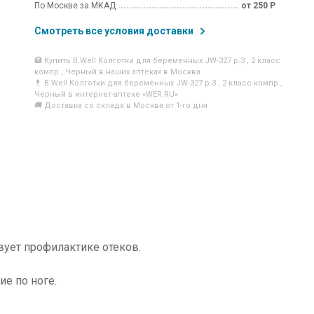
По Москве за МКАД
от 250 Р
Смотреть все условия доставки
🏥 Купить B.Well Колготки для беременных JW-327 р.3 , 2 класс
компр., Черный в наших аптеках в Москва
💊 B.Well Колготки для беременных JW-327 р.3 , 2 класс компр.,
Черный в интернет-аптеке «WER.RU»
🚚 Доставка со склада в Москва от 1-го дня
ует профилактике отеков.
е по ноге.