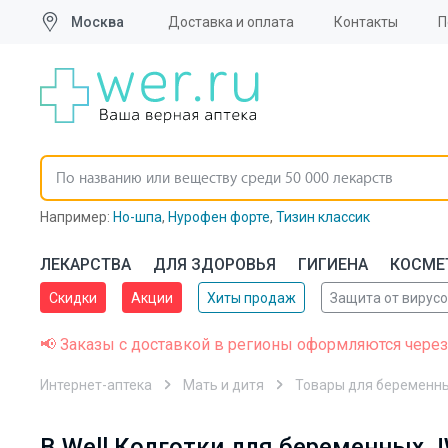
Москва
Доставка и оплата
Контакты
П
Например:
Но-шпа
,
Нурофен форте
,
Тизин классик
ЛЕКАРСТВА
ДЛЯ ЗДОРОВЬЯ
ГИГИЕНА
КОСМЕ
Скидки
Акции
Хиты продаж
Защита от вирус
📢 Заказы с доставкой в регионы оформляются через
Интернет-аптека
Мать и дитя
Товары для беременн
B.Well Колготки для беременных JW