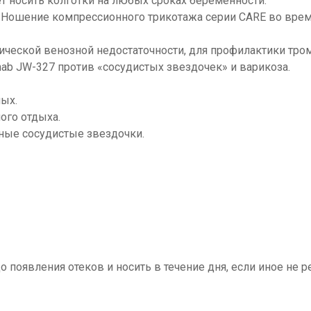
ет носить колготки на любых сроках беременности.
. Ношение компрессионного трикотажа серии CARE во вре
онической венозной недостаточности, для профилактики тро
ab JW-327 против «сосудистых звездочек» и варикоза.
ных.
ого отдыха.
ые сосудистые звездочки.
 появления отеков и носить в течение дня, если иное не 