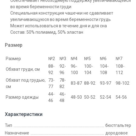
Обеспечивает необходимую поддержку увеличивающейся
во время беременности груди
Специальная конструкция чашечки не сдавливает
увеличивающуюся во время беременности грудь
Может использоваться в течение дня и для сна
Состав: 50% полиамид, 50% эластан
Размер
Размер
№2
№3
№4
№5
№6
№7
88-
92-
96-
100-
104-
108-
Обхват груди, см
92
96
100
104
108
112
Обхват под грудью,
73-
78-
83-87
88-92
93-97
98-102
см
77
82
44-
46-
Размер одежды
48-50
50-52
52-54
54-56
46
48
Характеристики
Тип
бюстгальтер
Назначение
дородовое