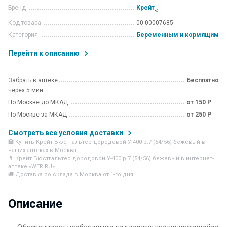
Бренд
Крейт
<
Код товара
00-00007685
Категория
Беременным и кормящим
Перейти к описанию
Забрать в аптеке
Бесплатно
через 5 мин.
По Москве до МКАД
от 150 Р
По Москве за МКАД
от 250 Р
Смотреть все условия доставки
🏥 Купить Крейт Бюстгальтер дородовой У-400 р.7 (54/56) бежевый в
наших аптеках в Москва
💊 Крейт Бюстгальтер дородовой У-400 р.7 (54/56) бежевый в интернет-
аптеке «WER.RU»
🚚 Доставка со склада в Москва от 1-го дня
Описание