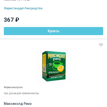
Фармстандарт-Лексредства
367 ₽
Купить
Форма выпуска:
пор. д/р-ра для приема внутрь
Максиколд Рино