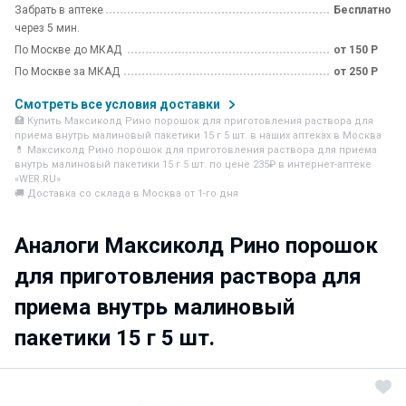
Забрать в аптеке
Бесплатно
через 5 мин.
По Москве до МКАД
от 150 Р
По Москве за МКАД
от 250 Р
Смотреть все условия доставки
🏥 Купить Максиколд Рино порошок для приготовления раствора для
приема внутрь малиновый пакетики 15 г 5 шт. в наших аптеках в Москва
💊 Максиколд Рино порошок для приготовления раствора для приема
внутрь малиновый пакетики 15 г 5 шт. по цене 235₽ в интернет-аптеке
«WER.RU»
🚚 Доставка со склада в Москва от 1-го дня
Аналоги Максиколд Рино порошок
для приготовления раствора для
приема внутрь малиновый
пакетики 15 г 5 шт.