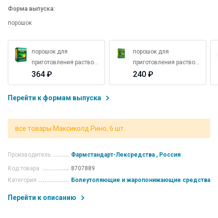
Форма выпуска:
порошок
порошок для
порошок для
приготовления раствора
приготовления раствора
для приема внутрь
364 ₽
для приема внутрь
240 ₽
апельсиновый пакетики
апельсиновый пакетики
15 г 10 шт.
15 г 5 шт.
Перейти к формам выпуска
все товары Максиколд Рино, 6 шт.
Производитель
Фармстандарт-Лексредства , Россия
Код товара
8707889
Категория
Болеутоляющие и жаропонижающие средства
Перейти к описанию