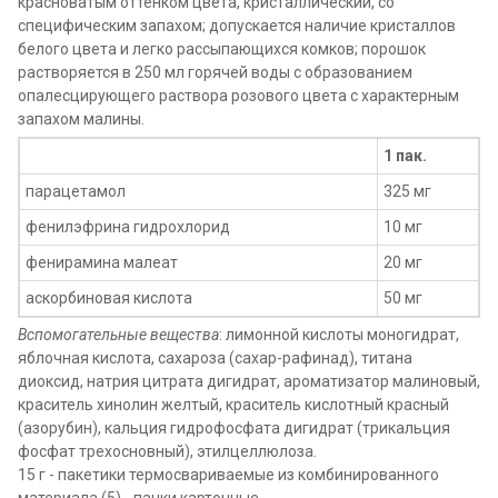
красноватым оттенком цвета, кристаллический, со
специфическим запахом; допускается наличие кристаллов
белого цвета и легко рассыпающихся комков; порошок
растворяется в 250 мл горячей воды с образованием
опалесцирующего раствора розового цвета с характерным
запахом малины.
1 пак.
парацетамол
325 мг
фенилэфрина гидрохлорид
10 мг
фенирамина малеат
20 мг
аскорбиновая кислота
50 мг
Вспомогательные вещества
: лимонной кислоты моногидрат,
яблочная кислота, сахароза (сахар-рафинад), титана
диоксид, натрия цитрата дигидрат, ароматизатор малиновый,
краситель хинолин желтый, краситель кислотный красный
(азорубин), кальция гидрофосфата дигидрат (трикальция
фосфат трехосновный), этилцеллюлоза.
15 г - пакетики термосвариваемые из комбинированного