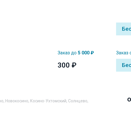
Бе
Заказ до
5 000 ₽
Заказ 
300 ₽
Бе
о
но, Новокосино, Косино-Ухтомский, Солнцево,