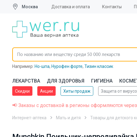
Москва
Доставка и оплата
Контакты
П
Например:
Но-шпа
,
Нурофен форте
,
Тизин классик
ЛЕКАРСТВА
ДЛЯ ЗДОРОВЬЯ
ГИГИЕНА
КОСМЕ
Скидки
Акции
Хиты продаж
Защита от вирус
📢 Заказы с доставкой в регионы оформляются через
Интернет-аптека
Мать и дитя
Товары для детского 
Munchkin Поильник-непроливайка 