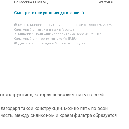
По Москве за МКАД
от 250 Р
Смотреть все условия доставки
🏥 Купить Munchkin Поильник-непроливайка Deco 360 296 мл
Салатовый в наших аптеках в Москва
💊 Munchkin Поильник-непроливайка Deco 360 296 мл
Салатовый в интернет-аптеке «WER.RU»
🚚 Доставка со склада в Москва от 1-го дня
 конструкцией, которая позволяет пить по всей
. Благодаря такой конструкции, можно пить по всей
 часть, между силиконом и краем фильтра образуется