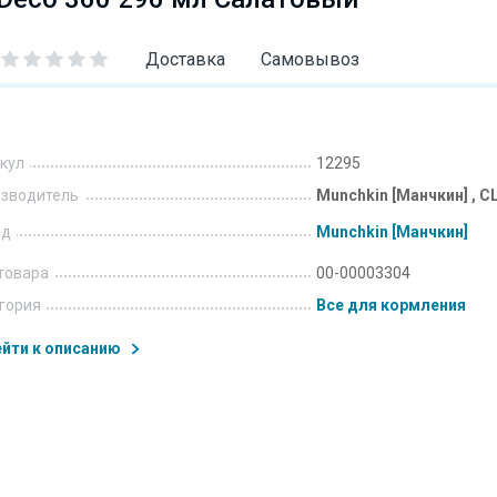
Доставка
Самовывоз
кул
12295
зводитель
Munchkin [Манчкин] , 
нд
Munchkin [Манчкин]
товара
00-00003304
гория
Все для кормления
йти к описанию