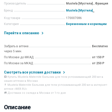
Производитель
Mustela [Мустела] , Франция
Бренд
Mustela [Мустела]
<
Код товара
170007086
Категория
Беременным и кормящим
Перейти к описанию
Забрать в аптеке
Бесплатно
через 5 мин.
По Москве до МКАД
от 150 Р
По Москве за МКАД
от 250 Р
Смотреть все условия доставки
🏥 Купить Mustela Maternite Бальзам для тела успокаивающий 200 мл в
наших аптеках в Москва
💊 Mustela Maternite Бальзам для тела успокаивающий 200 мл в интернет-
аптеке «WER.RU»
🚚 Доставка со склада в Москва от 1-го дня
Описание