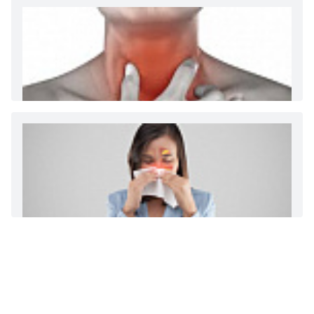
Диета 7 стол при заболеваниях почек (острый и
хронический нефриты)
Ларингит: все о ларингите и его лечении. Как
спасти свой голос.
Синусит - воспаление придаточных пазух носа.
Симптомы, лечение, профилактика.