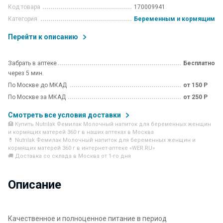
Код товара
170009941
Категория
Беременным и кормящим
Перейти к описанию
Забрать в аптеке
Бесплатно
через 5 мин.
По Москве до МКАД
от 150 Р
По Москве за МКАД
от 250 Р
Смотреть все условия доставки
🏥 Купить Nutrilak Фемилак Молочный напиток для беременных женщин
и кормящих матерей 360 г в наших аптеках в Москва
💊 Nutrilak Фемилак Молочный напиток для беременных женщин и
кормящих матерей 360 г в интернет-аптеке «WER.RU»
🚚 Доставка со склада в Москва от 1-го дня
Описание
Качественное и полноценное питание в период