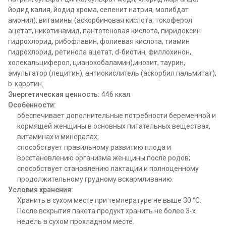
йодид калия, йодид хрома, селенит натрия, молибдат
амония), витамины (аскорбиновая кислота, токоферол
ацетат, никотинамид, пантотеновая кислота, пиридоксин
гидрохлорид, рибофлавин, фолиевая кислота, тиамин
гидрохлорид, ретинола ацетат, d-биотин, филлохинон,
холекальциферол, цианокобаламин),инозит, таурин,
эмульгатор (лецитин), антиокислитель (аскорбил пальмитат),
b-каротин.
Энергетическая ценность:
446 ккал.
Особенности:
обеспечивает дополнительные потребности беременной и
кормящей женщины в основных питательных веществах,
витаминах и минералах;
способствует правильному развитию плода и
восстановлению организма женщины после родов;
способствует становлению лактации и полноценному
продолжительному грудному вскармливанию.
Условия хранения:
Хранить в сухом месте при температуре не выше 30 °C.
После вскрытия пакета продукт хранить не более 3-х
недель в сухом прохладном месте.