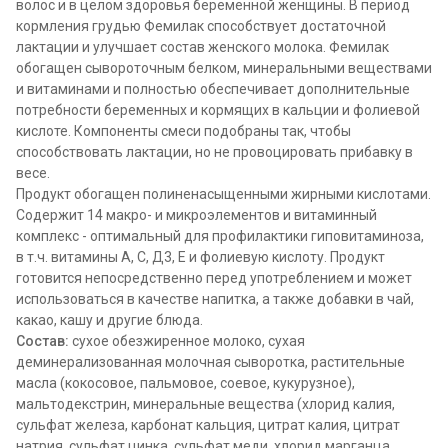
волос и в целом здоровья беременной женщины. В период
кормления грудью Фемилак способствует достаточной
лактации и улучшает состав женского молока. Фемилак
обогащен сывороточным белком, минеральными веществами
и витаминами и полностью обеспечивает дополнительные
потребности беременных и кормящих в кальции и фолиевой
кислоте. Компоненты смеси подобраны так, чтобы
способствовать лактации, но не провоцировать прибавку в
весе.
Продукт обогащен полиненасыщенными жирными кислотами.
Содержит 14 макро- и микроэлементов и витаминный
комплекс - оптимальный для профилактики гиповитаминоза,
в т.ч. витамины А, С, Д3, Е и фолиевую кислоту. Продукт
готовится непосредственно перед употреблением и может
использоваться в качестве напитка, а также добавки в чай,
какао, кашу и другие блюда.
Состав:
сухое обезжиренное молоко, сухая
деминерализованная молочная сыворотка, растительные
масла (кокосовое, пальмовое, соевое, кукурузное),
мальтодекстрин, минеральные вещества (хлорид калия,
сульфат железа, карбонат кальция, цитрат калия, цитрат
натрия, сульфат цинка, сульфат меди, хлорид марганца,