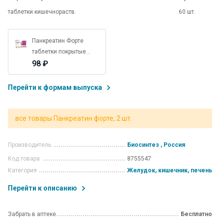
таблетки кишечнораств.
60 шт.
Панкреатин Форте
таблетки покрытые
кишечнорастворимой
98 ₽
оболочкой 20 шт.
Перейти к формам выпуска
все товары Панкреатин форте, 2 шт.
Производитель
Биосинтез , Россия
Код товара
8755547
Категория
Желудок, кишечник, печень
Перейти к описанию
Забрать в аптеке
Бесплатно