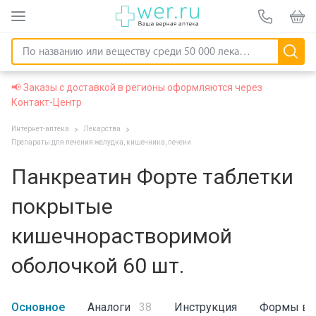
📢 Заказы с доставкой в регионы оформляются через
Контакт-Центр
Интернет-аптека
Лекарства
Препараты для лечения желудка, кишечника, печени
Панкреатин Форте таблетки
покрытые
кишечнорастворимой
оболочкой 60 шт.
Основное
Аналоги
38
Инструкция
Формы вы