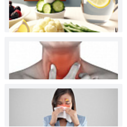
Как и сколько денег можно получить по
больничному листу
Диета 7 стол при заболеваниях почек (острый и
хронический нефриты)
Ларингит: все о ларингите и его лечении. Как
спасти свой голос.