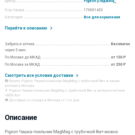
Бренд
Pigeon [Пиджен]
<
Код товара
170001433
Категория
Все для кормления
Перейти к описанию
Забрать в аптеке
Бесплатно
через 5 мин.
По Москве до МКАД
от 150 Р
По Москве за МКАД
от 250 Р
Смотреть все условия доставки
🏥 Купить Pigeon Чашка-поильник MagMag с трубочкой 8м+ в наших
аптеках в Москва
💊 Pigeon Чашка-поильник MagMag с трубочкой 8м+ в интернет-аптеке
«WER.RU»
🚚 Доставка со склада в Москва от 1-го дня
Описание
Pigeon Чашка-поильник MagMag с трубочкой 8м+ можно