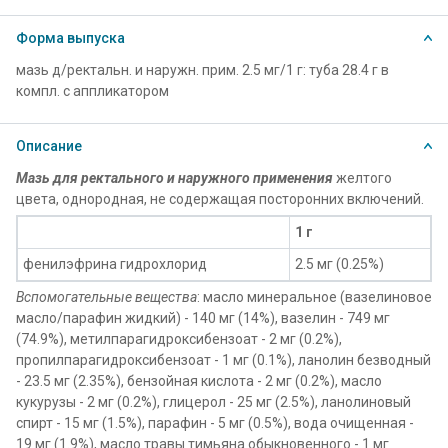
Форма выпуска
мазь д/ректальн. и наружн. прим. 2.5 мг/1 г: туба 28.4 г в
компл. с аппликатором
Описание
Мазь для ректального и наружного применения
желтого
цвета, однородная, не содержащая посторонних включений.
1 г
фенилэфрина гидрохлорид
2.5 мг (0.25%)
Вспомогательные вещества
: масло минеральное (вазелиновое
масло/парафин жидкий) - 140 мг (14%), вазелин - 749 мг
(74.9%), метилпарагидроксибензоат - 2 мг (0.2%),
пропилпарагидроксибензоат - 1 мг (0.1%), ланолин безводный
- 23.5 мг (2.35%), бензойная кислота - 2 мг (0.2%), масло
кукурузы - 2 мг (0.2%), глицерол - 25 мг (2.5%), ланолиновый
спирт - 15 мг (1.5%), парафин - 5 мг (0.5%), вода очищенная -
19 мг (1.9%), масло травы тимьяна обыкновенного - 1 мг