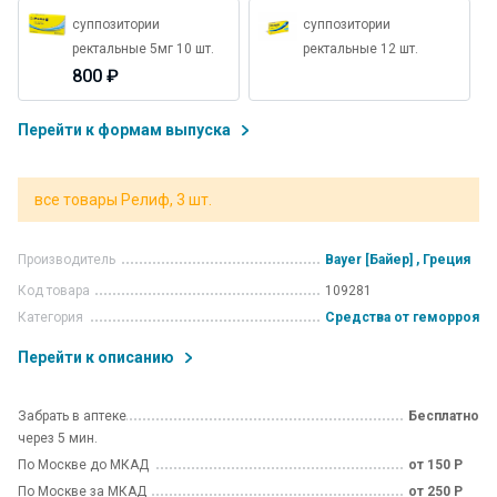
суппозитории
суппозитории
ректальные 5мг 10 шт.
ректальные 12 шт.
800 ₽
Перейти к формам выпуска
все товары Релиф, 3 шт.
Производитель
Bayer [Байер] , Греция
Код товара
109281
Категория
Средства от геморроя
Перейти к описанию
Забрать в аптеке
Бесплатно
через 5 мин.
По Москве до МКАД
от 150 Р
По Москве за МКАД
от 250 Р