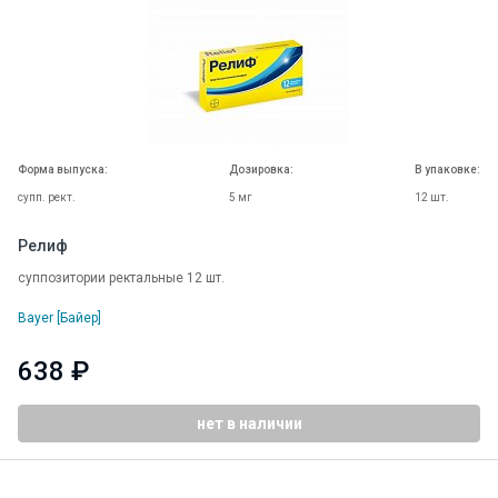
Форма выпуска:
Дозировка:
В упаковке:
супп. рект.
5 мг
12 шт.
Релиф
суппозитории ректальные 12 шт.
Bayer [Байер]
638 ₽
нет в наличии