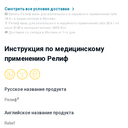
Смотреть все условия доставки
🏥 Купить Релиф мазь для ректального и наружного применения туба
28,4 г в наших аптеках в Москва
💊 Релиф мазь для ректального и наружного применения туба 28,4 г по
цене 813₽ в интернет-аптеке «WER.RU»
🚚 Доставка со склада в Москва от 1-го дня
Инструкция по медицинскому
применению Релиф
Русское название продукта
®
Релиф
Английское название продукта
Relief