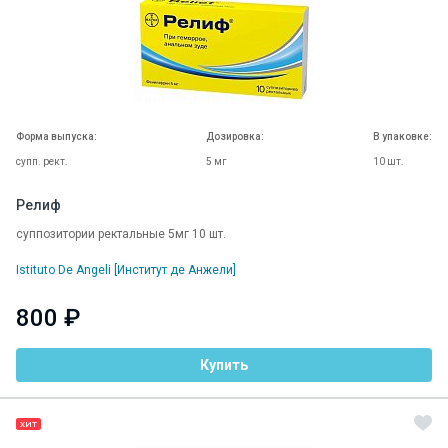
Форма выпуска:
Дозировка:
В упаковке:
супп. рект.
5 мг
10 шт.
Релиф
суппозитории ректальные 5мг 10 шт.
Istituto De Angeli [Институт де Анжели]
800 ₽
Купить
ХИТ