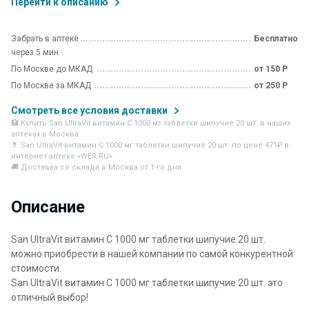
Перейти к описанию
Забрать в аптеке
Бесплатно
через 5 мин.
По Москве до МКАД
от 150 Р
По Москве за МКАД
от 250 Р
Смотреть все условия доставки
🏥 Купить San UltraVit витамин С 1000 мг таблетки шипучие 20 шт. в наших
аптеках в Москва
💊 San UltraVit витамин С 1000 мг таблетки шипучие 20 шт. по цене 471₽ в
интернет-аптеке «WER.RU»
🚚 Доставка со склада в Москва от 1-го дня
Описание
San UltraVit витамин С 1000 мг таблетки шипучие 20 шт.
можно приобрести в нашей компании по самой конкурентной
стоимости.
San UltraVit витамин С 1000 мг таблетки шипучие 20 шт. это
отличный выбор!