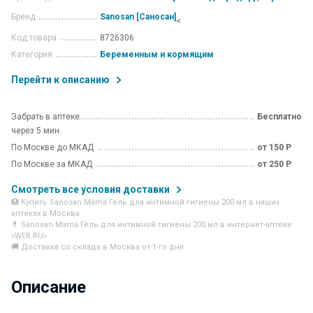
Бренд
Sanosan [Саносан]
<
Код товара
8726306
Категория
Беременным и кормящим
Перейти к описанию
Забрать в аптеке
Бесплатно
через 5 мин.
По Москве до МКАД
от 150 Р
По Москве за МКАД
от 250 Р
Смотреть все условия доставки
🏥 Купить Sanosan Mama Гель для интимной гигиены 200 мл в наших
аптеках в Москва
💊 Sanosan Mama Гель для интимной гигиены 200 мл в интернет-аптеке
«WER.RU»
🚚 Доставка со склада в Москва от 1-го дня
Описание