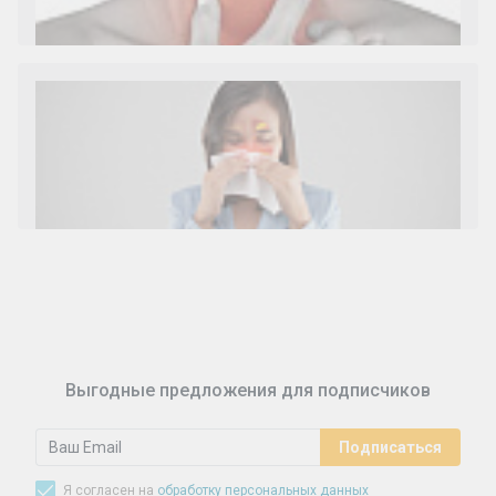
Диета 7 стол при заболеваниях почек (острый и
хронический нефриты)
Ларингит: все о ларингите и его лечении. Как
спасти свой голос.
Синусит - воспаление придаточных пазух носа.
Симптомы, лечение, профилактика.
Выгодные предложения для подписчиков
Я согласен на
обработку персональных данных