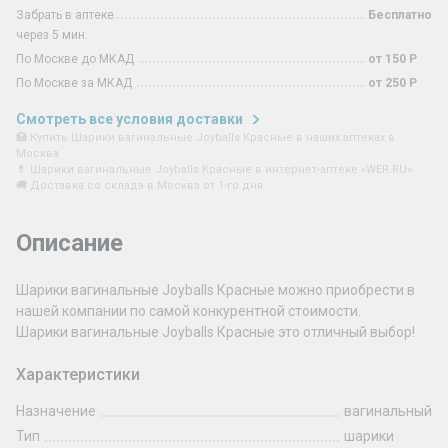
Забрать в аптеке
Бесплатно
через 5 мин.
По Москве до МКАД
от 150 Р
По Москве за МКАД
от 250 Р
Смотреть все условия доставки
🏥 Купить Шарики вагинальные Joyballs Красные в наших аптеках в
Москва
💊 Шарики вагинальные Joyballs Красные в интернет-аптеке «WER.RU»
🚚 Доставка со склада в Москва от 1-го дня
Описание
Шарики вагинальные Joyballs Красные можно приобрести в
нашей компании по самой конкурентной стоимости.
Шарики вагинальные Joyballs Красные это отличный выбор!
Характеристики
Назначение
вагинальный
Тип
шарики