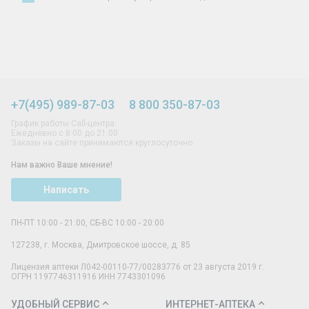
+7(495) 989-87-03
8 800 350-87-03
График работы Call-центра:
Ежедневно с 8:00 до 21:00
Заказы на сайте принимаются круглосуточно
Нам важно Ваше мнение!
Написать
ПН-ПТ 10:00 - 21:00, СБ-ВС 10:00 - 20:00
127238
,
г. Москва
,
Дмитровское шоссе, д. 85
Лицензия аптеки Л042-00110-77/00283776 от 23 августа 2019 г.
ОГРН 1197746311916 ИНН 7743301096
УДОБНЫЙ СЕРВИС
ИНТЕРНЕТ-АПТЕКА