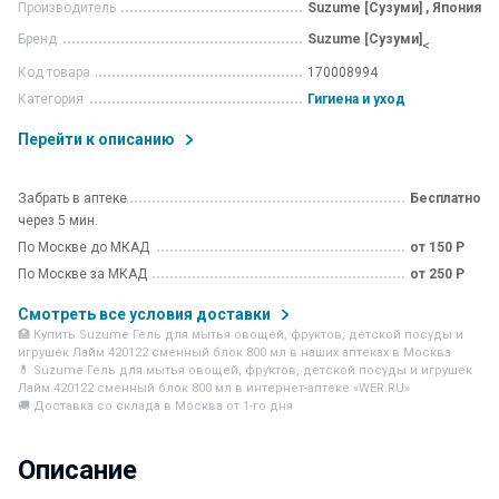
Производитель
Suzume [Сузуми] , Япония
Бренд
Suzume [Сузуми]
<
Код товара
170008994
Категория
Гигиена и уход
Перейти к описанию
Забрать в аптеке
Бесплатно
через 5 мин.
По Москве до МКАД
от 150 Р
По Москве за МКАД
от 250 Р
Смотреть все условия доставки
🏥 Купить Suzume Гель для мытья овощей, фруктов, детской посуды и
игрушек Лайм 420122 сменный блок 800 мл в наших аптеках в Москва
💊 Suzume Гель для мытья овощей, фруктов, детской посуды и игрушек
Лайм 420122 сменный блок 800 мл в интернет-аптеке «WER.RU»
🚚 Доставка со склада в Москва от 1-го дня
Описание