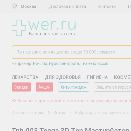
Москва
Доставка и оплата
Контакты
П
Например:
Но-шпа
,
Нурофен форте
,
Тизин классик
ЛЕКАРСТВА
ДЛЯ ЗДОРОВЬЯ
ГИГИЕНА
КОСМЕ
Скидки
Акции
Хиты продаж
Защита от вирус
📢 Заказы с доставкой в регионы оформляются через
Интернет-аптека
Интим
Вибраторы и фаллоимитато
Tnh-003 Tenga 3D Zen Мастурбатор