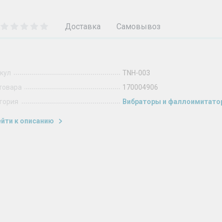
Доставка
Самовывоз
кул
TNH-003
товара
170004906
гория
Вибраторы и фаллоимитат
йти к описанию