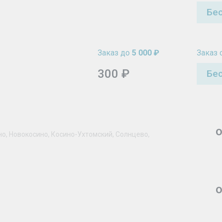
Бе
Заказ до
5 000 ₽
Заказ 
300 ₽
Бе
о
но, Новокосино, Косино-Ухтомский, Солнцево,
о