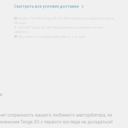
Смотреть все условия доставки
🏥 Купить Tnh-003 Tenga 3D Zen Мастурбатор в наших аптеках в
Москва
💊 Tnh-003 Tenga 3D Zen Мастурбатор в интернет-аптеке
«WER.RU»
🚚 Доставка со склада в Москва от 1-го дня
и.
ечит сохранность вашего любимого мастурбатора, не
значении Tenga 3D с первого взгляда не догадаться!