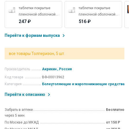
таблетки покрытые
таблетки покрытые
пленочной оболочкой
пленочной оболочкой
150 мг 30 шт.
247 ₽
150 мг 30 шт.
516 ₽
Перейти к формам выпуска
все товары Толперизон, 5 шт.
Производитель
Акрихин , Россия
Код товара
ВФ-00013962
Категория
Болеутоляющие и жаропонижающие средства
Перейти к описанию
Забрать в аптеке
Бесплатно
через 5 мин.
По Москве до МКАД
от 150 Р