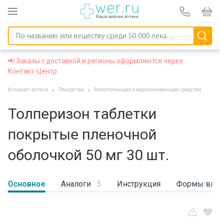
📢 Заказы с доставкой в регионы оформляются через
Контакт-Центр
Интернет-аптека
Лекарства
Болеутоляющие и жаропонижающие средства
Толперизон таблетки
покрытые пленочной
оболочкой 50 мг 30 шт.
Основное
Аналоги
5
Инструкция
Формы вы