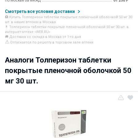
По Москве за МКАД
от 250 Р
Смотреть все условия доставки
🏥 Купить Толперизон таблетки покрытые пленочной оболочкой 50 мг 30
шт. в наших аптеках в Москва
💊 Толперизон таблетки покрытые пленочной оболочкой 50 мг 30 шт. в
интернет-аптеке «WER.RU»
🚚 Доставка со склада в Москва от 1-го дня
⚠
Отпускается по рецепту в торговом зале аптеки
Аналоги Толперизон таблетки
покрытые пленочной оболочкой 50
мг 30 шт.