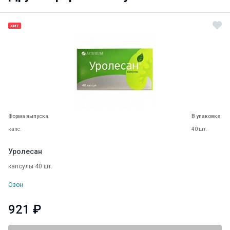
ХИТ
Форма выпуска:
В упаковке:
капс.
40 шт.
Уролесан
капсулы 40 шт.
Озон
921 ₽