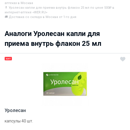
аптеках в Москва
💊 Уролесан капли для приема внутрь флакон 25 мл по цене 500₽ в
интернет-аптеке «WER.RU»
🚚 Доставка со склада в Москва от 1-го дня
Аналоги Уролесан капли для
приема внутрь флакон 25 мл
ХИТ
Уролесан
капсулы 40 шт.