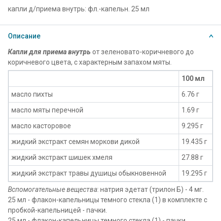
капли д/приема внутрь: фл.-капельн. 25 мл
Описание
Капли для приема внутрь
от зеленовато-коричневого до
коричневого цвета, с характерным запахом мяты.
100 мл
масло пихты
6.76 г
масло мяты перечной
1.69 г
масло касторовое
9.295 г
жидкий экстракт семян моркови дикой
19.435 г
жидкий экстракт шишек хмеля
27.88 г
жидкий экстракт травы душицы обыкновенной
19.295 г
Вспомогательные вещества
: натрия эдетат (трилон Б) - 4 мг.
25 мл - флакон-капельницы темного стекла (1) в комплекте с
пробкой-капельницей - пачки.
25 мл - флакон-капельницы темного стекла (1) - пачки.