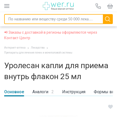
📢 Заказы с доставкой в регионы оформляются через
Контакт-Центр
Интернет-аптека
Лекарства
Препараты для лечения почек и мочеполовой системы
Уролесан капли для приема
внутрь флакон 25 мл
Основное
Аналоги
2
Инструкция
Формы вы