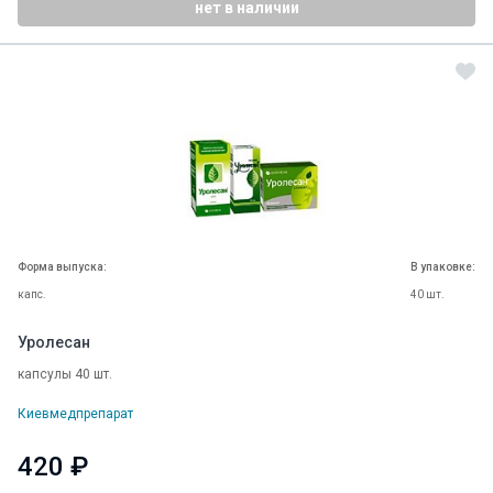
нет в наличии
Форма выпуска:
В упаковке:
капс.
40 шт.
Уролесан
капсулы 40 шт.
Киевмедпрепарат
420 ₽