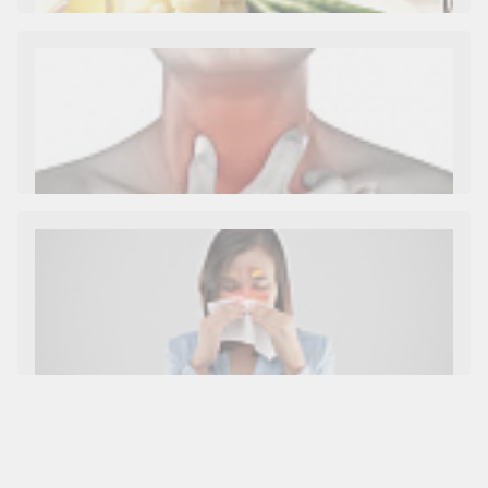
Как и сколько денег можно получить по
больничному листу
Диета 7 стол при заболеваниях почек (острый и
хронический нефриты)
Ларингит: все о ларингите и его лечении. Как
спасти свой голос.