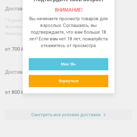
Доставка по Москве за МКАД
ВНИМАНИЕ!
Вы начинаете просмотр товаров для
* Куркино, Митино, Северное Бутово, Южное Бутово,
взрослых. Соглашаясь, вы
Жулебино, Новокосино, Косино-Ухтомский, Солнцево,
подтверждаете, что вам больше 18
Новопеределкино, Рассказовка, Некрасовка
лет! Если вам нет 18 лет, пожалуйста
откажитесь от просмотра.
от 700 ₽
Мне 18+
Доставка для юридических лиц
Вернуться
от 800 ₽
Смотреть все условия доставки