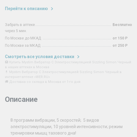
Перейти к описанию
Забрать в аптеке
Бесплатно
через 5 мин.
По Москве до МКАД
от 150 Р
По Москве за МКАД
от 250 Р
Смотреть все условия доставки
🏥 Купить Mystim Вибратор С Электростимуляцией Sizzling Simon Черный
в наших аптеках в Москва
💊 Mystim Вибратор С Электростимуляцией Sizzling Simon Черный в
интернет-аптеке «WER.RU»
🚚 Доставка со склада в Москва от 1-го дня
Описание
8 программ вибрации, 5 скоростей; 5 видов
электростимуляции, 10 уровней интенсивности; режим
тренировки мышц тазового дна!