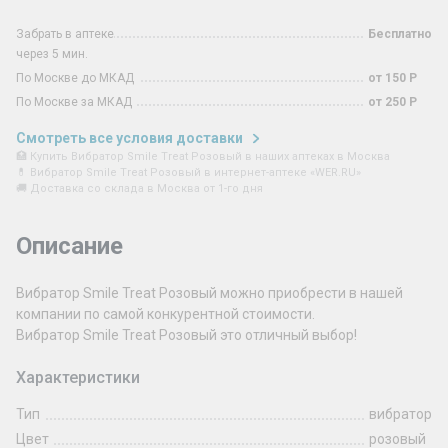
Забрать в аптеке
Бесплатно
через 5 мин.
По Москве до МКАД
от 150 Р
По Москве за МКАД
от 250 Р
Смотреть все условия доставки
🏥 Купить Вибратор Smile Treat Розовый в наших аптеках в Москва
💊 Вибратор Smile Treat Розовый в интернет-аптеке «WER.RU»
🚚 Доставка со склада в Москва от 1-го дня
Описание
Вибратор Smile Treat Розовый можно приобрести в нашей
компании по самой конкурентной стоимости.
Вибратор Smile Treat Розовый это отличный выбор!
Характеристики
Тип
вибратор
Цвет
розовый