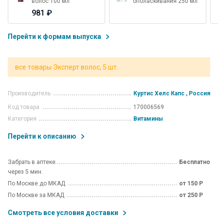
волос 100 мл
ополаскивания 250 мл
981 ₽
Перейти к формам выпуска
все товары Эксперт волос, 5 шт.
Производитель
Куртис Хелс Капс , Россия
Код товара
170006569
Категория
Витамины
Перейти к описанию
Забрать в аптеке
Бесплатно
через 5 мин.
По Москве до МКАД
от 150 Р
По Москве за МКАД
от 250 Р
Смотреть все условия доставки