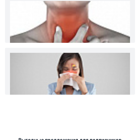
Диета 7 стол при заболеваниях почек (острый и
хронический нефриты)
Ларингит: все о ларингите и его лечении. Как
спасти свой голос.
Синусит - воспаление придаточных пазух носа.
Симптомы, лечение, профилактика.