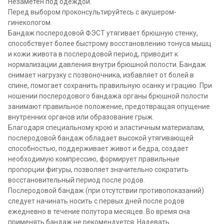
Незаметен под одеждой.
Перед выбором проконсультируйтесь с акушером-
гинекологом.
Бандаж послеродовой ФЭСТ утягивает брюшную стенку,
способствует более быстрому восстановлению тонуса мышц
и кожи живота в послеродовой период, приводит к
нормализации давления внутри брюшной полости. Бандаж
снимает нагрузку с позвоночника, избавляет от болей в
спине, помогает сохранить правильную осанку и грацию. При
ношении послеродового бандажа органы брюшной полости
занимают правильное положение, предотвращая опущение
внутренних органов или образование грыж.
Благодаря специальному крою и эластичным материалам,
послеродовой бандаж обладает высокой утягивающей
способностью, поддерживает живот и бедра, создает
необходимую компрессию, формирует правильные
пропорции фигуры, позволяет значительно сократить
восстановительный период после родов.
Послеродовой бандаж (при отсутствии противопоказаний)
следует начинать носить с первых дней после родов
ежедневно в течение полутора месяцев. Во время сна
применять бандаж не рекомендуется. Надевать