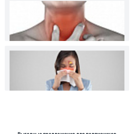
Диета 7 стол при заболеваниях почек (острый и
хронический нефриты)
Ларингит: все о ларингите и его лечении. Как
спасти свой голос.
Синусит - воспаление придаточных пазух носа.
Симптомы, лечение, профилактика.