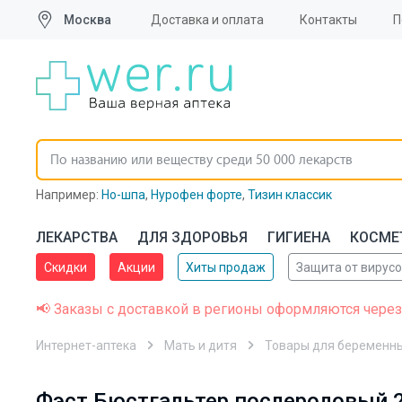
Москва
Доставка и оплата
Контакты
П
Например:
Но-шпа
,
Нурофен форте
,
Тизин классик
ЛЕКАРСТВА
ДЛЯ ЗДОРОВЬЯ
ГИГИЕНА
КОСМЕ
Скидки
Акции
Хиты продаж
Защита от вирус
📢 Заказы с доставкой в регионы оформляются через
Интернет-аптека
Мать и дитя
Товары для беременн
Фэст Бюстгальтер послеродовый 2