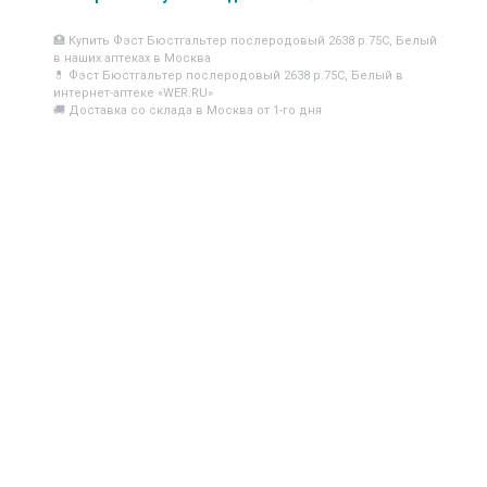
🏥 Купить Фэст Бюстгальтер послеродовый 2638 р.75C, Белый
в наших аптеках в Москва
💊 Фэст Бюстгальтер послеродовый 2638 р.75C, Белый в
интернет-аптеке «WER.RU»
🚚 Доставка со склада в Москва от 1-го дня