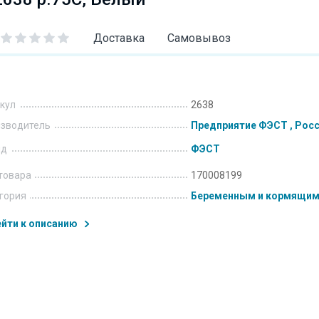
Доставка
Самовывоз
кул
2638
зводитель
Предприятие ФЭСТ , Рос
нд
ФЭСТ
товара
170008199
гория
Беременным и кормящи
йти к описанию