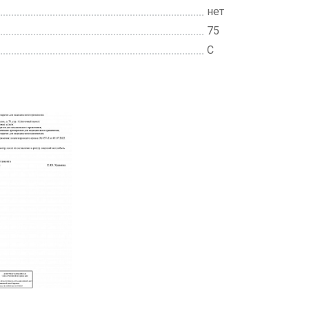
нет
75
C