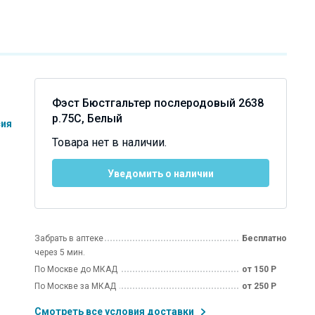
Фэст Бюстгальтер послеродовый 2638
р.75C, Белый
сия
Товара нет в наличии.
Уведомить о наличии
м
Забрать в аптеке
Бесплатно
через 5 мин.
По Москве до МКАД
от 150 Р
По Москве за МКАД
от 250 Р
Смотреть все условия доставки