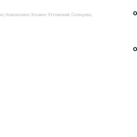
о
но, Новокосино, Косино-Ухтомский, Солнцево,
о