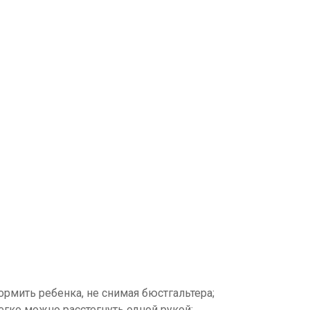
ормить ребенка, не снимая бюстгальтера;
егко можно расстегнуть одной рукой;