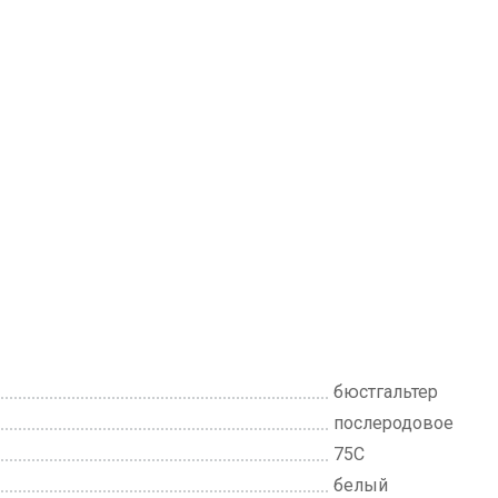
бюстгальтер
послеродовое
75C
белый