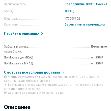
Производитель
Предприятие ФЭСТ , Россия
Бренд
ФЭСТ
<
Код товара
170008102
Категория
Беременным и кормящим
Перейти к описанию
Забрать в аптеке
Бесплатно
через 5 мин.
По Москве до МКАД
от 150 Р
По Москве за МКАД
от 250 Р
Смотреть все условия доставки
🏥 Купить Фэст Майка для кормящих женщин 02905 р.104-110 (158,164),
Белый в наших аптеках в Москва
💊 Фэст Майка для кормящих женщин 02905 р.104-110 (158,164), Белый в
интернет-аптеке «WER.RU»
🚚 Доставка со склада в Москва от 1-го дня
Описание