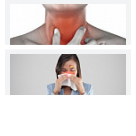
Диета 7 стол при заболеваниях почек (острый и
хронический нефриты)
Ларингит: все о ларингите и его лечении. Как
спасти свой голос.
Синусит - воспаление придаточных пазух носа.
Симптомы, лечение, профилактика.