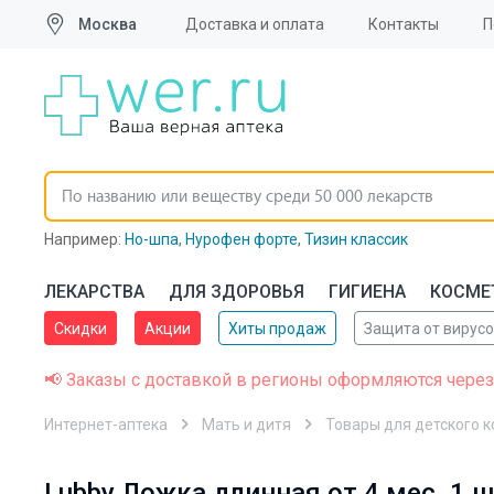
Москва
Доставка и оплата
Контакты
П
Например:
Но-шпа
,
Нурофен форте
,
Тизин классик
ЛЕКАРСТВА
ДЛЯ ЗДОРОВЬЯ
ГИГИЕНА
КОСМЕ
Скидки
Акции
Хиты продаж
Защита от вирус
📢 Заказы с доставкой в регионы оформляются через
Интернет-аптека
Мать и дитя
Товары для детского 
Lubby Ложка длинная от 4 мес. 1 ш