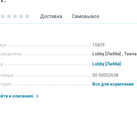
Доставка
Самовывоз
кул
15839
зводитель
Lubby [Лабби] , Таил
нд
Lubby [Лабби]
товара
00-00002638
гория
Все для кормления
йти к описанию