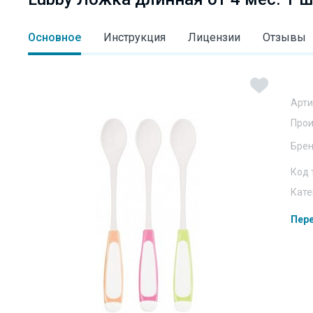
Основное
Инструкция
Лицензии
Отзывы
Арти
Прои
Бре
Код 
Кате
Пере