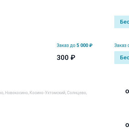
Бе
Заказ до
5 000 ₽
Заказ 
300 ₽
Бе
о
но, Новокосино, Косино-Ухтомский, Солнцево,
о