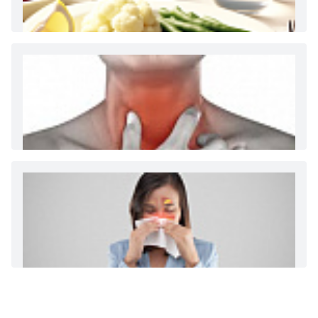
Как и сколько денег можно получить по
больничному листу
Диета 7 стол при заболеваниях почек (острый и
хронический нефриты)
Ларингит: все о ларингите и его лечении. Как
спасти свой голос.