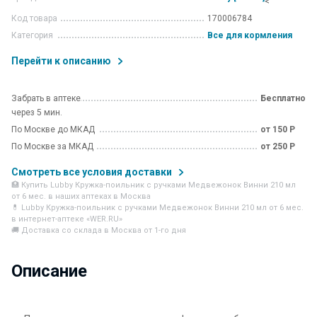
<
Код товара
170006784
Категория
Все для кормления
Перейти к описанию
Забрать в аптеке
Бесплатно
через 5 мин.
По Москве до МКАД
от 150 Р
По Москве за МКАД
от 250 Р
Смотреть все условия доставки
🏥 Купить Lubby Кружка-поильник с ручками Медвежонок Винни 210 мл
от 6 мес. в наших аптеках в Москва
💊 Lubby Кружка-поильник с ручками Медвежонок Винни 210 мл от 6 мес.
в интернет-аптеке «WER.RU»
🚚 Доставка со склада в Москва от 1-го дня
Описание