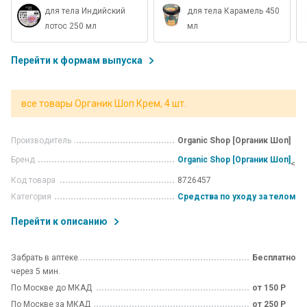
для тела Индийский
для тела Карамель 450
лотос 250 мл
мл
Перейти к формам выпуска
все товары Органик Шоп Крем, 4 шт.
Производитель
Organic Shop [Органик Шоп]
Бренд
Organic Shop [Органик Шоп]
<
Код товара
8726457
Категория
Средства по уходу за телом
Перейти к описанию
Забрать в аптеке
Бесплатно
через 5 мин.
По Москве до МКАД
от 150 Р
По Москве за МКАД
от 250 Р